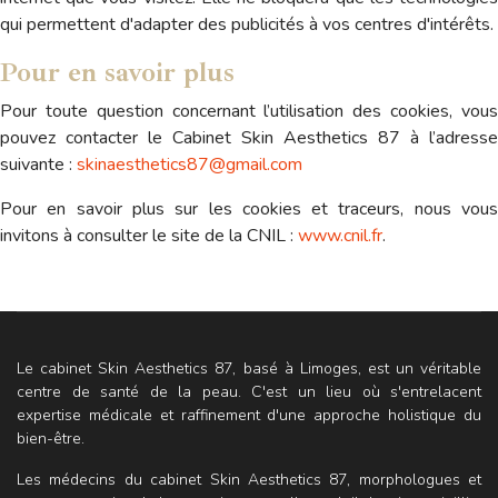
qui permettent d'adapter des publicités à vos centres d'intérêts.
Pour en savoir plus
Pour toute question concernant l’utilisation des cookies, vous
pouvez contacter le Cabinet Skin Aesthetics 87 à l’adresse
suivante :
skinaesthetics87@gmail.com
Pour en savoir plus sur les cookies et traceurs, nous vous
invitons à consulter le site de la CNIL :
www.cnil.fr
.
Le cabinet Skin Aesthetics 87, basé à Limoges, est un véritable
centre de santé de la peau. C'est un lieu où s'entrelacent
expertise médicale et raffinement d'une approche holistique du
bien-être.
Les médecins du cabinet Skin Aesthetics 87, morphologues et