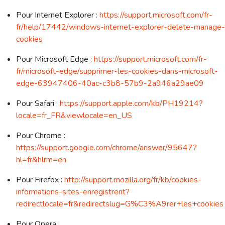
Pour Internet Explorer :
https://support.microsoft.com/fr-
fr/help/17442/windows-internet-explorer-delete-manage-
cookies
Pour Microsoft Edge :
https://support.microsoft.com/fr-
fr/microsoft-edge/supprimer-les-cookies-dans-microsoft-
edge-63947406-40ac-c3b8-57b9-2a946a29ae09
Pour Safari :
https://support.apple.com/kb/PH19214?
locale=fr_FR&viewlocale=en_US
Pour Chrome :
https://support.google.com/chrome/answer/95647?
hl=fr&hlrm=en
Pour Firefox :
http://support.mozilla.org/fr/kb/cookies-
informations-sites-enregistrent?
redirectlocale=fr&redirectslug=G%C3%A9rer+les+cookies
Pour Opera :