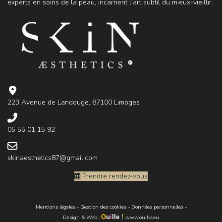
experts en soins de la peau, incarnent l'art subtil du mieux-vieillir.
223 Avenue de Landouge, 87100 Limoges
05 55 01 15 92
skinaesthetics87@gmail.com
Prendre rendez-vous
Mentions légales
-
Gestion des cookies
-
Données personnelles
-
O
u
i
lle
!
Design & Web
:
www.ouille.eu