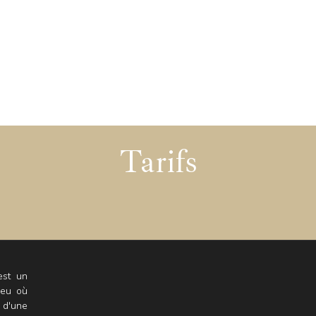
Tarifs
est un
ieu où
 d'une