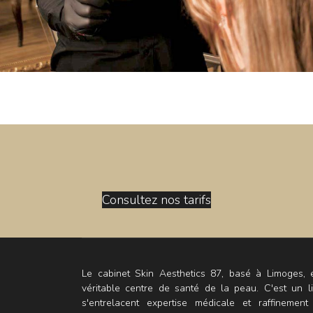
Consultez nos tarifs
Le cabinet Skin Aesthetics 87, basé à Limoges, 
véritable centre de santé de la peau. C'est un l
s'entrelacent expertise médicale et raffinement