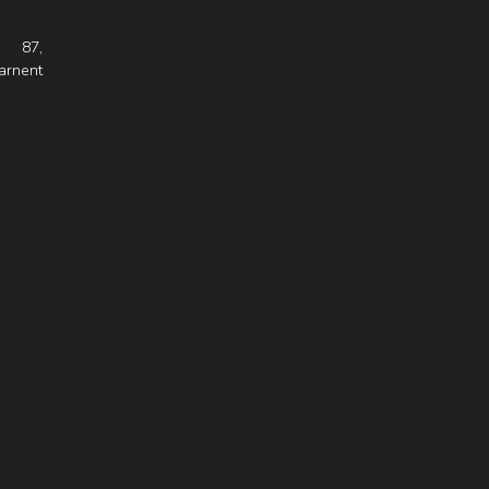
s 87,
arnent