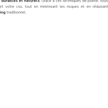
 durables et naturels
. Grâce à ces techniques de pointe, vou
et votre cou, tout en minimisant les risques et en réduisant
ting
traditionnel.