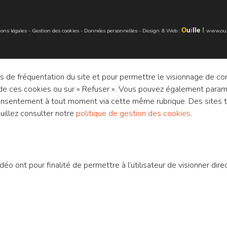
O
u
i
lle
!
ons légales
-
Gestion des cookies
-
Données personnelles
-
Design & Web
:
www.oui
es de fréquentation du site et pour permettre le visionnage de c
le de ces cookies ou sur « Refuser ». Vous pouvez également para
e consentement à tout moment via cette même rubrique. Des sites
uillez consulter notre
politique de gestion des cookies
.
o ont pour finalité de permettre à l’utilisateur de visionner dir