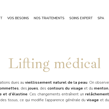
ET
VOS BESOINS
NOS TRAITEMENTS
SOINS EXPERT
SPA
Lifting médical
mations dues au
vieillissement naturel de la peau
. On observ
ommettes
, des
joues
, des
contours du visage
et du
menton
 et d’élastine
. Ces changements entraînent un
relâchement
 des tissus, ce qui modifie l’apparence générale du
visage
et d