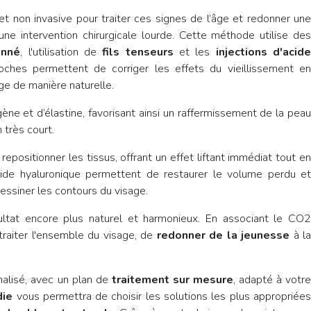
t non invasive pour traiter ces signes de l’âge et redonner un
une intervention chirurgicale lourde. Cette méthode utilise des
onné
, l'utilisation de
fils tenseurs
et les
injections d'acid
oches permettent de corriger les effets du vieillissement en
ge de manière naturelle.
gène et d’élastine, favorisant ainsi un raffermissement de la peau
 très court.
 repositionner les tissus, offrant un effet liftant immédiat tout en
’acide hyaluronique permettent de restaurer le volume perdu et
dessiner les contours du visage.
ltat encore plus naturel et harmonieux. En associant le CO2
e traiter l'ensemble du visage, de
redonner de la jeunesse
à l
nalisé, avec un plan de
traitement sur mesure
, adapté à votr
die
vous permettra de choisir les solutions les plus appropriées