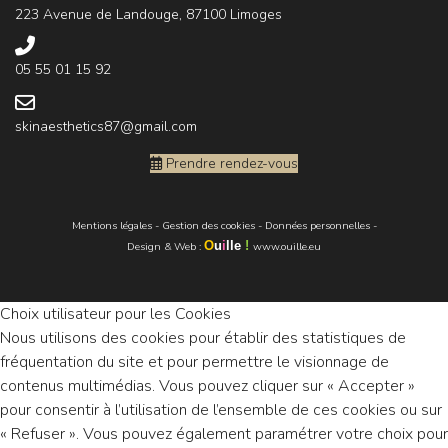
223 Avenue de Landouge, 87100 Limoges
05 55 01 15 92
skinaesthetics87@gmail.com
Prendre rendez-vous
Mentions légales
-
Gestion des cookies
-
Données personnelles
-
O
u
i
lle
!
Design & Web
:
www.ouille.eu
Choix utilisateur pour les Cookies
Nous utilisons des cookies pour établir des statistiques de
fréquentation du site et pour permettre le visionnage de
contenus multimédias. Vous pouvez cliquer sur « Accepter »
pour consentir à l’utilisation de l’ensemble de ces cookies ou sur
« Refuser ». Vous pouvez également paramétrer votre choix pour