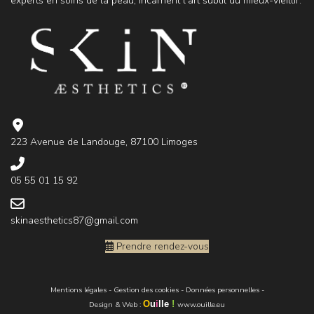
experts en soins de la peau, incarnent l'art subtil du mieux-vieillir.
223 Avenue de Landouge, 87100 Limoges
05 55 01 15 92
skinaesthetics87@gmail.com
Prendre rendez-vous
Mentions légales
-
Gestion des cookies
-
Données personnelles
-
O
u
i
lle
!
Design & Web
:
www.ouille.eu