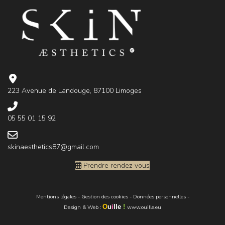
223 Avenue de Landouge, 87100 Limoges
05 55 01 15 92
skinaesthetics87@gmail.com
Prendre rendez-vous
Mentions légales
-
Gestion des cookies
-
Données personnelles
-
O
u
i
lle
!
Design & Web
:
www.ouille.eu