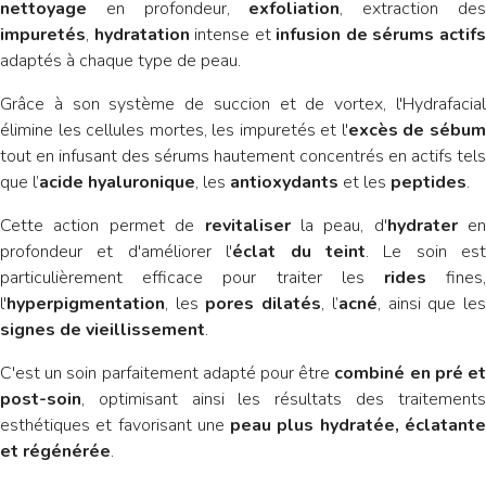
nettoyage
en profondeur,
exfoliation
, extraction de
impuretés
,
hydratation
intense et
infusion de sérums actif
adaptés à chaque type de peau.
Grâce à son système de succion et de vortex, l'Hydrafacial
élimine les cellules mortes, les impuretés et l'
excès de sébu
tout en infusant des sérums hautement concentrés en actifs tels
que l’
acide hyaluronique
, les
antioxydants
et les
peptides
.
Cette action permet de
revitaliser
la peau, d'
hydrater
en
profondeur et d'améliorer l'
éclat du teint
. Le soin est
particulièrement efficace pour traiter les
rides
fines
l'
hyperpigmentation
, les
pores dilatés
, l’
acné
, ainsi que le
signes de vieillissement
.
C'est un soin parfaitement adapté pour être
combiné en pré e
post-soin
, optimisant ainsi les résultats des traitements
esthétiques et favorisant une
peau plus hydratée, éclatant
et régénérée
.