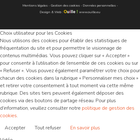
Mentions légales
-
Gestion des cookies
-
Données personnelles
-
O
u
i
lle
!
Design & Web
:
www.ouille.eu
Choix utilisateur pour les Cookies
Nous utilisons des cookies pour établir des statistiques de
fréquentation du site et pour permettre le visionnage de
contenus multimédias. Vous pouvez cliquer sur « Accepter »
pour consentir à l’utilisation de l’ensemble de ces cookies ou sur
« Refuser ». Vous pouvez également paramétrer votre choix pour
chacun des cookies dans la rubrique « Personnaliser mes choix »
et retirer votre consentement à tout moment via cette même
rubrique. Des sites tiers peuvent également déposer des
cookies via des boutons de partage réseau. Pour plus
d’information, veuillez consulter notre
politique de gestion des
cookies
.
Accepter
Tout refuser
En savoir plus